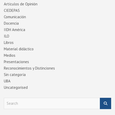
Artí­culos de Opinión
CIEDEPAS
Comunicación
Docencia
IIDH América
ILO
Libros
Material didáctico
Medios
Presentaciones
Reconocimientos y Distinciones
Sin categoría
UBA
Uncategorised
S
e
a