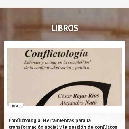
r
c
h
LIBROS
LIBROS
Conflictología: Herramientas para la
transformación social y la gestión de conflictos