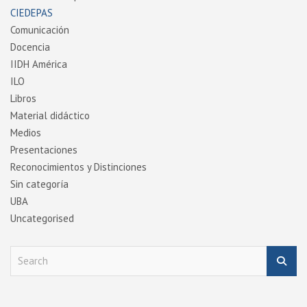
CIEDEPAS
Comunicación
Docencia
IIDH América
ILO
Libros
Material didáctico
Medios
Presentaciones
Reconocimientos y Distinciones
Sin categoría
UBA
Uncategorised
S
e
a
r