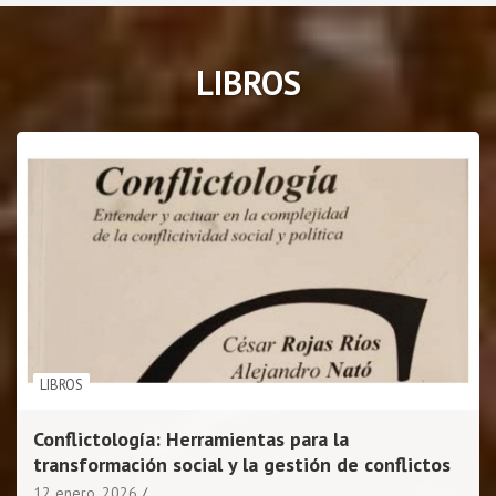
c
h
LIBROS
LIBROS
Conflictología: Herramientas para la
transformación social y la gestión de conflictos
12 enero, 2026