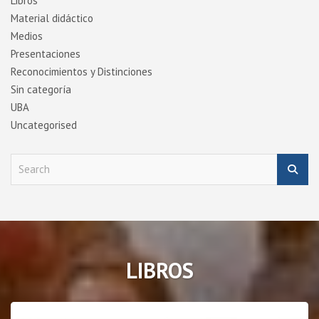
Libros
Material didáctico
Medios
Presentaciones
Reconocimientos y Distinciones
Sin categoría
UBA
Uncategorised
S
e
a
r
c
h
LIBROS