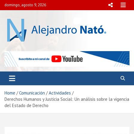
Skip
domingo, agosto 9, 2026
to
content
Alejandro Nató
Presidente del Centro Internacional para el Estudio de
la Democracia y la Paz Social.
Home
Comunicación
Actividades
Derechos Humanos y Justicia Social: Un análisis sobre la vigencia
del Estado de Derecho