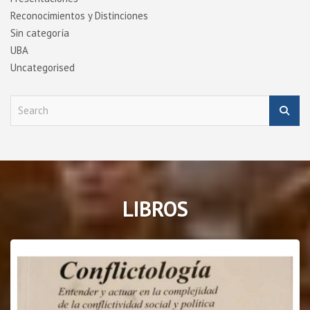
Reconocimientos y Distinciones
Sin categoría
UBA
Uncategorised
S
e
a
r
c
h
LIBROS