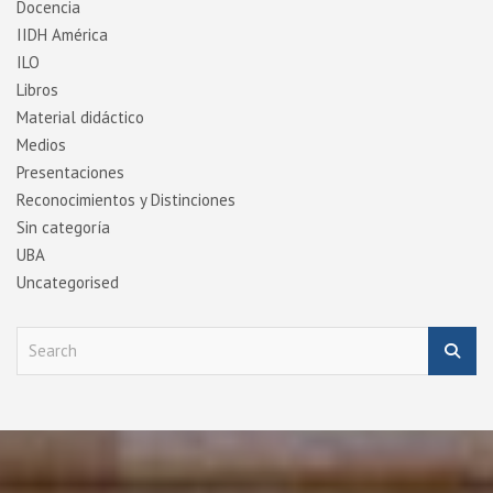
Docencia
IIDH América
ILO
Libros
Material didáctico
Medios
Presentaciones
Reconocimientos y Distinciones
Sin categoría
UBA
Uncategorised
S
e
a
r
c
h