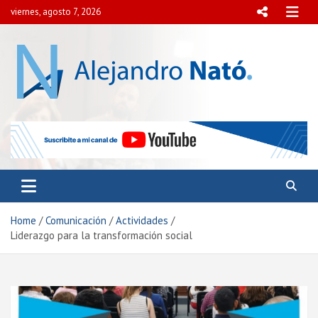
Skip
viernes, agosto 7, 2026
to
content
Alejandro Nató
Presidente del Centro Internacional para el Estudio de
la Democracia y la Paz Social.
Home
Comunicación
Actividades
Liderazgo para la transformación social