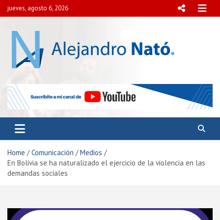
Skip
jueves, agosto 6, 2026
to
content
Alejandro Nató
Presidente del Centro Internacional para el Estudio de
la Democracia y la Paz Social.
Home
Comunicación
Medios
En Bolivia se ha naturalizado el ejercicio de la violencia en las
demandas sociales