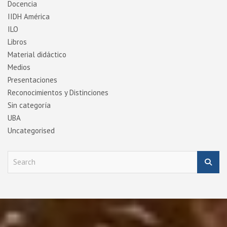
Docencia
IIDH América
ILO
Libros
Material didáctico
Medios
Presentaciones
Reconocimientos y Distinciones
Sin categoría
UBA
Uncategorised
S
e
a
r
c
h