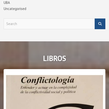
UBA
Uncategorised
S
e
a
r
c
h
LIBROS