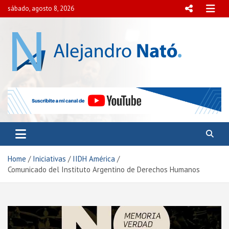
Skip
sábado, agosto 8, 2026
to
content
Alejandro Nató
Presidente del Centro Internacional para el Estudio de
la Democracia y la Paz Social.
Home
Iniciativas
IIDH América
Comunicado del Instituto Argentino de Derechos Humanos