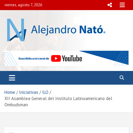
Skip
viernes, agosto 7, 2026
to
content
Alejandro Nató
Presidente del Centro Internacional para el Estudio de
la Democracia y la Paz Social.
Home
Iniciativas
ILO
XII Asamblea General del Instituto Latinoamericano del
Ombudsman