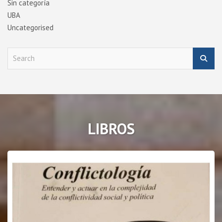
Sin categoría
UBA
Uncategorised
S
e
a
r
c
h
LIBROS