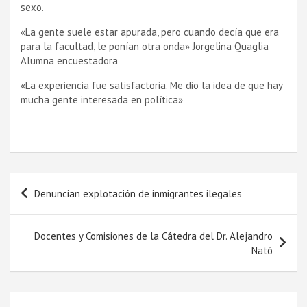
sexo.
«La gente suele estar apurada, pero cuando decí­a que era
para la facultad, le poní­an otra onda» Jorgelina Quaglia
Alumna encuestadora
«La experiencia fue satisfactoria. Me dio la idea de que hay
mucha gente interesada en polí­tica»
Navegación
Denuncian explotación de inmigrantes ilegales
de
entradas
Docentes y Comisiones de la Cátedra del Dr. Alejandro
Nató