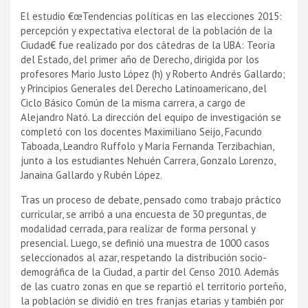
El estudio €œTendencias polí­ticas en las elecciones 2015:
percepción y expectativa electoral de la población de la
Ciudad€ fue realizado por dos cátedras de la UBA: Teorí­a
del Estado, del primer año de Derecho, dirigida por los
profesores Mario Justo López (h) y Roberto Andrés Gallardo;
y Principios Generales del Derecho Latinoamericano, del
Ciclo Básico Común de la misma carrera, a cargo de
Alejandro Nató. La dirección del equipo de investigación se
completó con los docentes Maximiliano Seijo, Facundo
Taboada, Leandro Ruffolo y Marí­a Fernanda Terzibachian,
junto a los estudiantes Nehuén Carrera, Gonzalo Lorenzo,
Janaina Gallardo y Rubén López.
Tras un proceso de debate, pensado como trabajo práctico
curricular, se arribó a una encuesta de 30 preguntas, de
modalidad cerrada, para realizar de forma personal y
presencial. Luego, se definió una muestra de 1000 casos
seleccionados al azar, respetando la distribución socio-
demográfica de la Ciudad, a partir del Censo 2010. Además
de las cuatro zonas en que se repartió el territorio porteño,
la población se dividió en tres franjas etarias y también por