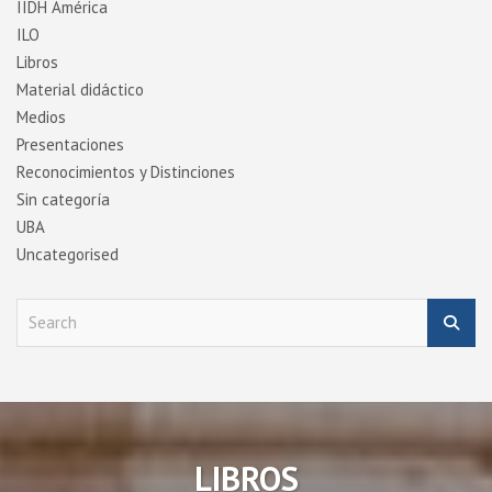
IIDH América
ILO
Libros
Material didáctico
Medios
Presentaciones
Reconocimientos y Distinciones
Sin categoría
UBA
Uncategorised
S
e
a
r
c
h
LIBROS