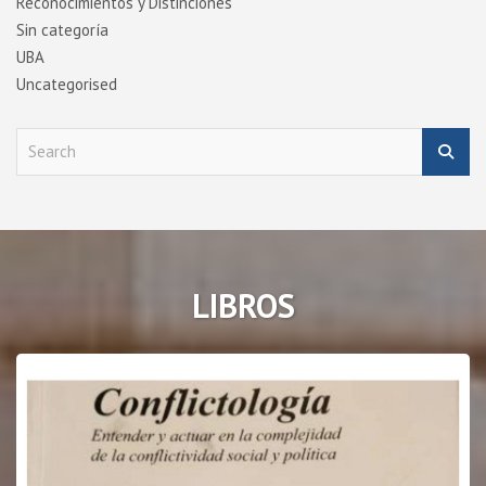
Reconocimientos y Distinciones
Sin categoría
UBA
Uncategorised
S
e
a
r
c
h
LIBROS