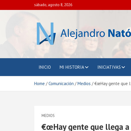
Skip
sábado, agosto 8, 2026
to
content
Alejandro Nató
Presidente del Centro Internacional para el Estudi
la Democracia y la Paz Social.
INICIO
MI HISTORIA
INICIATIVAS
Home
Comunicación
Medios
€œHay gente que ll
MEDIOS
€œHay gente que llega a 