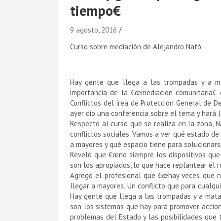
tiempo€
9 agosto, 2016
Curso sobre mediación de Alejandro Nató.
Hay gente que llega a las trompadas y a mat
importancia de la €œmediación comunitaria€ 
Conflictos del írea de Protección General de 
ayer dio una conferencia sobre el tema y hará 
Respecto al curso que se realiza en la zona, 
conflictos sociales. Vamos a ver qué estado de s
a mayores y qué espacio tiene para solucionars
Reveló que €œno siempre los dispositivos que t
son los apropiados, lo que hace replantear el ro
Agregó el profesional que €œhay veces que n
llegar a mayores. Un conflicto que para cualqu
Hay gente que llega a las trompadas y a matar
son los sistemas que hay para promover accion
problemas del Estado y las posibilidades que 