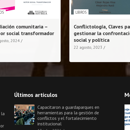
ROS
LIBROS
iación comunitaria –
Conflictología, Claves pa
or social transformador
gestionar la confrontac
social y política
gosto, 2024
22 agosto, 2023
Últimos artículos
M
Capacitaron a guardaparques en
herramientas para la gestión de
 la
conflictos y el fortalecimiento
institucional
tor