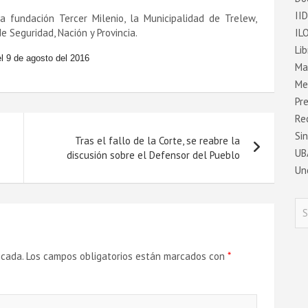
II
a fundación Tercer Milenio, la Municipalidad de Trelew,
IL
e Seguridad, Nación y Provincia.
Lib
l 9 de agosto del 2016
Ma
Me
Pr
Re
Si
Tras el fallo de la Corte, se reabre la
UB
discusión sobre el Defensor del Pueblo
Un
S
e
a
r
icada.
Los campos obligatorios están marcados con
*
c
h