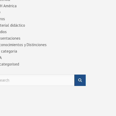
DH América
O
ros
terial didáctico
dios
esentaciones
conocimientos y Distinciones
n categoría
A
categorised