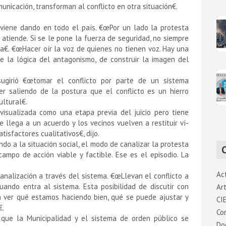
nicación, transforman al conflicto en otra situación€.
 viene dando en todo el paí­s. €œPor un lado la protesta
 atiende. Si se le pone la fuerza de seguridad, no siempre
€. €œHacer oí­r la voz de quienes no tienen voz. Hay una
e la lógica del antagonismo, de construir la imagen del
sugirió €œtomar el conflicto por parte de un sistema
er saliendo de la postura que el conflicto es un hierro
ltural€.
isualizada como una etapa previa del juicio pero tiene
e llega a un acuerdo y los vecinos vuelven a restituir ví­
sfactores cualitativos€, dijo.
do a la situación social, el modo de canalizar la protesta
ampo de acción viable y factible. Ese es el episodio. La
Ac
analización a través del sistema. €œLlevan el conflicto a
ando entra al sistema. Esta posibilidad de discutir con
Art
ra ver qué estamos haciendo bien, qué se puede ajustar y
CI
.
Co
 que la Municipalidad y el sistema de orden público se
Do