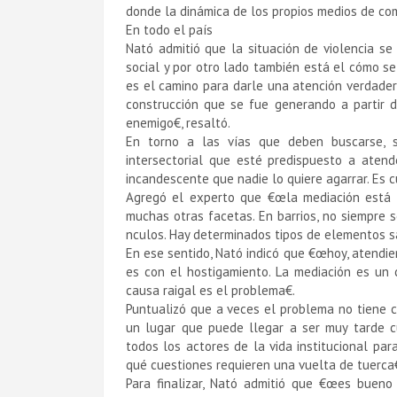
donde la dinámica de los propios medios de comu
En todo el paí­s
Nató admitió que la situación de violencia se
social y por otro lado también está el cómo se
es el camino para darle una atención verdadera
construcción que se fue generando a partir d
enemigo€, resaltó.
En torno a las ví­as que deben buscarse, 
intersectorial que esté predispuesto a atend
incandescente que nadie lo quiere agarrar. Es cu
Agregó el experto que €œla mediación está v
muchas otras facetas. En barrios, no siempre s
nculos. Hay determinados tipos de elementos sati
En ese sentido, Nató indicó que €œhoy, atendien
es con el hostigamiento. La mediación es un c
causa raigal es el problema€.
Puntualizó que a veces el problema no tiene c
un lugar que puede llegar a ser muy tarde cu
todos los actores de la vida institucional pa
qué cuestiones requieren una vuelta de tuerca€
Para finalizar, Nató admitió que €œes bueno