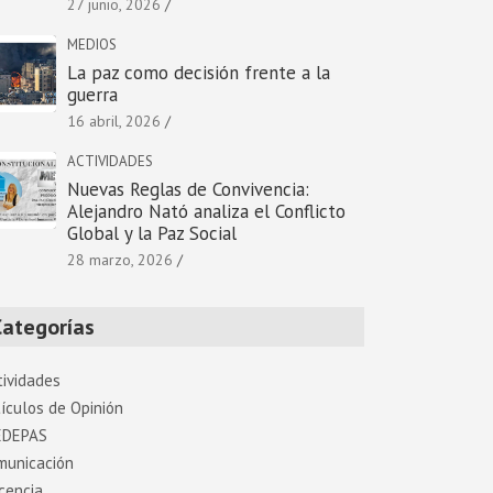
27 junio, 2026
MEDIOS
La paz como decisión frente a la
guerra
16 abril, 2026
ACTIVIDADES
Nuevas Reglas de Convivencia:
Alejandro Nató analiza el Conflicto
Global y la Paz Social
28 marzo, 2026
Categorías
tividades
í­culos de Opinión
EDEPAS
municación
cencia