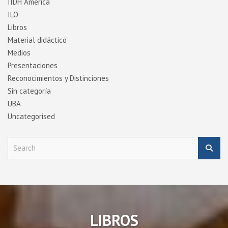
IIDH América
ILO
Libros
Material didáctico
Medios
Presentaciones
Reconocimientos y Distinciones
Sin categoría
UBA
Uncategorised
S
e
a
r
c
h
LIBROS