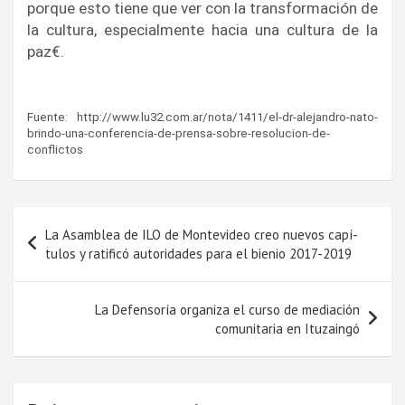
porque esto tiene que ver con la transformación de 
la cultura, especialmente hacia una cultura de la 
paz€.
Fuente: http://www.lu32.com.ar/nota/1411/el-dr-alejandro-nato-
brindo-una-conferencia-de-prensa-sobre-resolucion-de-
conflictos
Navegación
La Asamblea de ILO de Montevideo creo nuevos capí­
de
tulos y ratificó autoridades para el bienio 2017-2019
entradas
La Defensorí­a organiza el curso de mediación
comunitaria en Ituzaingó