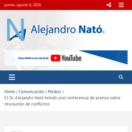
Skip
jueves, agosto 6, 2026
to
content
Alejandro Nató
Presidente del Centro Internacional para el Estudio de
la Democracia y la Paz Social.
Home
Comunicación
Medios
El Dr. Alejandro Nató brindó una conferencia de prensa sobre
resolución de conflictos