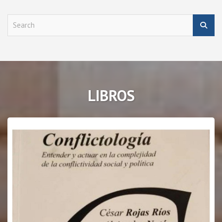
S
e
a
r
c
h
LIBROS