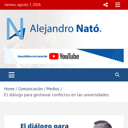
Skip
viernes, agosto 7, 2026
to
content
Alejandro Nató
Presidente del Centro Internacional para el Estudio de
la Democracia y la Paz Social.
Home
Comunicación
Medios
El diálogo para gestionar conflictos en las universidades