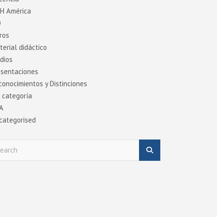
DH América
O
ros
terial didáctico
dios
esentaciones
conocimientos y Distinciones
n categoría
A
categorised