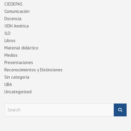
CIEDEPAS
Comunicación
Docencia
IIDH América
ILO
Libros
Material didáctico
Medios
Presentaciones
Reconocimientos y Distinciones
Sin categoría
UBA
Uncategorised
S
e
a
r