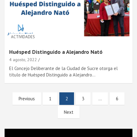
ACTIVIDADES
Huésped Distinguido a Alejandro Nató
4 agosto, 2022
El Concejo Deliberante de la Ciudad de Sucre otorga el
título de Huésped Distinguido a Alejandro…
Paginación
Previous
1
2
3
…
6
de
Next
entradas