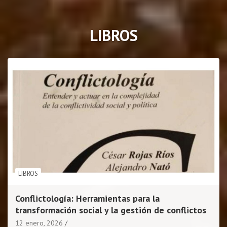
c
h
LIBROS
LIBROS
Conflictología: Herramientas para la
transformación social y la gestión de conflictos
12 enero, 2026