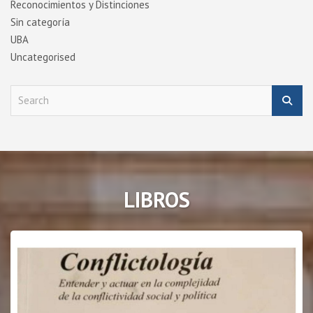
Reconocimientos y Distinciones
Sin categoría
UBA
Uncategorised
S
e
a
r
c
h
LIBROS