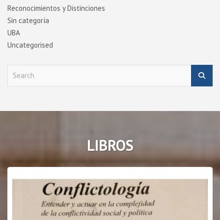
Reconocimientos y Distinciones
Sin categoría
UBA
Uncategorised
S
e
a
r
c
h
LIBROS