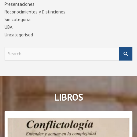
Presentaciones
Reconocimientos y Distinciones
Sin categoría
UBA
Uncategorised
S
e
a
r
c
h
LIBROS