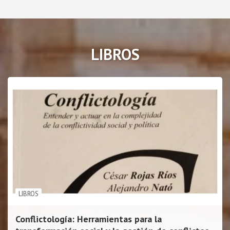
r
c
h
LIBROS
LIBROS
Conflictología: Herramientas para la