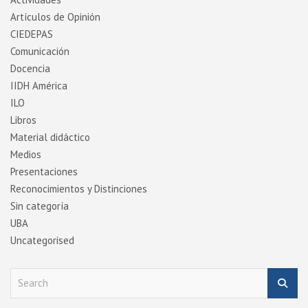
Artí­culos de Opinión
CIEDEPAS
Comunicación
Docencia
IIDH América
ILO
Libros
Material didáctico
Medios
Presentaciones
Reconocimientos y Distinciones
Sin categoría
UBA
Uncategorised
S
e
a