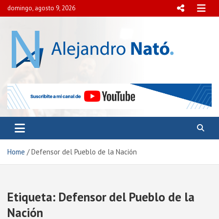
Skip
domingo, agosto 9, 2026
to
content
Alejandro Nató
Presidente del Centro Internacional para el Estudio de
la Democracia y la Paz Social.
Home
Defensor del Pueblo de la Nación
Etiqueta:
Defensor del Pueblo de la
Nación