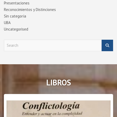
Presentaciones
Reconocimientos y Distinciones
Sin categoría
UBA
Uncategorised
S
e
a
r
c
h
LIBROS