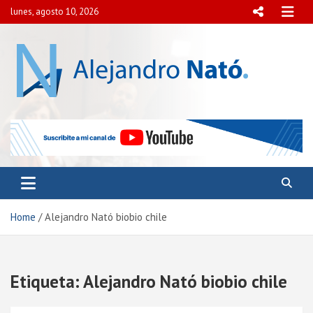
Skip
lunes, agosto 10, 2026
to
content
Alejandro Nató
Presidente del Centro Internacional para el Estudio de
la Democracia y la Paz Social.
Home
Alejandro Nató biobio chile
Etiqueta:
Alejandro Nató biobio chile